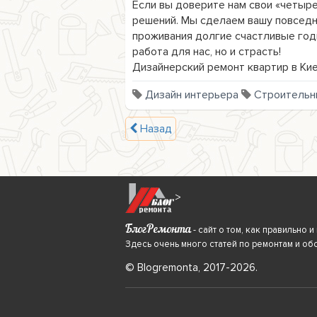
Если вы доверите нам свои «четыре
решений. Мы сделаем вашу повседн
проживания долгие счастливые годы
работа для нас, но и страсть!

Дизайнерский ремонт квартир в Кие
Дизайн интерьера
Строительн
Назад
>
БлогРемонта
- сайт о том, как правильно
Здесь очень много статей по ремонтам и об
© Blogremonta, 2017-2026.