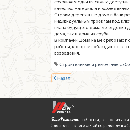
сохраняем одни из самых доступных
качество материала и возведенных 
Строим деревянные дома и бани раз
индивидуальным проектам под ключ
плана будущего дома до отделки д
дома, так и дома из сруба. 

В компании Дома на Век работают 
работы, которые соблюдают все те
возведения.
Строительные и ремонтные раб
Назад
>
БлогРемонта
- сайт о том, как правильно
Здесь очень много статей по ремонтам и об