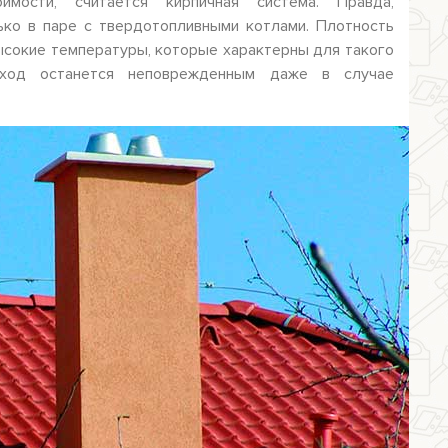
мости, считается кирпичная система. Правда,
ько в паре с твердотопливными котлами. Плотность
высокие температуры, которые характерны для такого
оход останется неповрежденным даже в случае