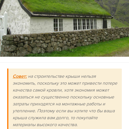
Совет:
на строительстве крыши нельзя
экономить, поскольку это может привести потере
качества самой кровли, хотя экономия может
оказаться не существенно поскольку основные
затраты приходятся на монтажные работы и
утепление. Поэтому если вы хотите что бы ваша
крыша служила вам долго, то покупайте
материалы высокого качества.