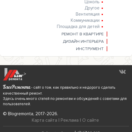
Цоколь
Другое
Вентиляция
Коммуникации
Площадка для детей
РЕМОНТ В КВАРТИРЕ
ДИЗАЙН ИНТЕРЬЕРА
ИНСТРУМЕНТ
>
БлогРемонта
- сайт о том, как правильно и недорого сделать
качественный ремонт.
Здесь очень много статей по ремонтам и обсуждений с советами для
пользователей.
© Blogremonta, 2017-2026.
Карта сайта
|
Реклама
|
О сайте