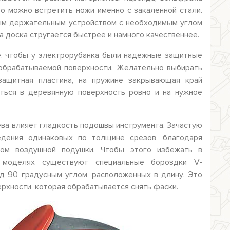
то можно встретить ножи именно с закаленной стали.
ым держательным устройством с необходимым углом
а доска стругается быстрее и намного качественнее.
, чтобы у электрорубанка были надежные защитные
 обрабатываемой поверхности. Желательно выбирать
защитная пластина, на пружине закрывающая край
ться в деревянную поверхность ровно и на нужное
ева влияет гладкость подошвы инструмента. Зачастую
дения одинаковых по толщине срезов, благодаря
ком воздушной подушки. Чтобы этого избежать в
х моделях существуют специальные бороздки V-
д 90 градусным углом, расположенных в длину. Это
ерхности, которая обрабатывается снять фаски.