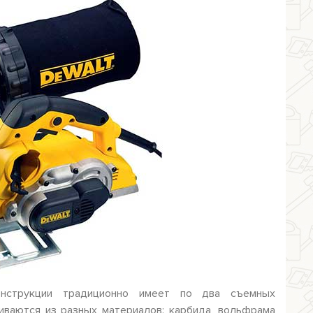
онструкции традиционно имеет по два съемных
иваются из разных материалов: карбида, вольфрама