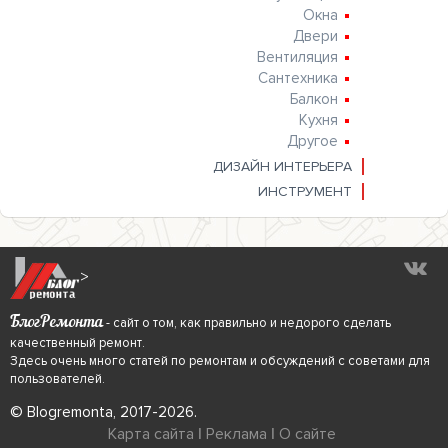
Окна
Двери
Вентиляция
Сантехника
Балкон
Кухня
Другое
ДИЗАЙН ИНТЕРЬЕРА
ИНСТРУМЕНТ
>
БлогРемонта
- сайт о том, как правильно и недорого сделать
качественный ремонт.
Здесь очень много статей по ремонтам и обсуждений с советами для
пользователей.
© Blogremonta, 2017-2026.
Карта сайта
|
Реклама
|
О сайте